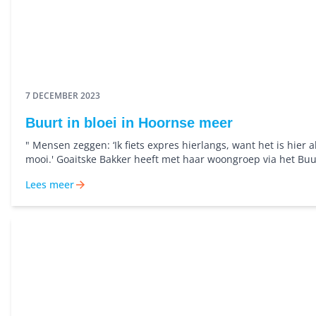
7 DECEMBER 2023
Buurt in bloei in Hoornse meer
" Mensen zeggen: ‘Ik fiets expres hierlangs, want het is hier al
mooi.' Goaitske Bakker heeft met haar woongroep via het Buur
project van Nijestee planten en insectenkastjes voor de tuin
Lees meer
aangeschaft.