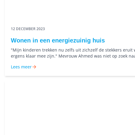
12 DECEMBER 2023
Wonen in een energiezuinig huis
"Mijn kinderen trekken nu zelfs uit zichzelf de stekkers erui
ergens klaar mee zijn." Mevrouw Ahmed was niet op zoek na
energiezuinige woning, maar kwam per toeval in dit huis ter
Lees meer
vindt ze ervan?