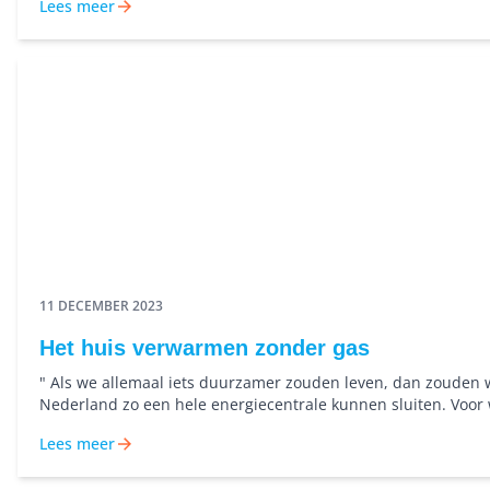
Lees meer
11 DECEMBER 2023
Het huis verwarmen zonder gas
" Als we allemaal iets duurzamer zouden leven, dan zouden 
Nederland zo een hele energiecentrale kunnen sluiten. Voor
duurzamer wil leven is het huis van de familie Van der Til e
Lees meer
inspiratiebron.