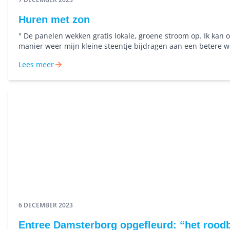
Huren met zon
" De panelen wekken gratis lokale, groene stroom op. Ik kan 
manier weer mijn kleine steentje bijdragen aan een betere w
Andrea woont in de wijk Hoornse Meer en is erg enthousiast 
Lees meer
zonnepanelenproject 'Huren met Zon'.
6 DECEMBER 2023
Entree Damsterborg opgefleurd: “het roodb