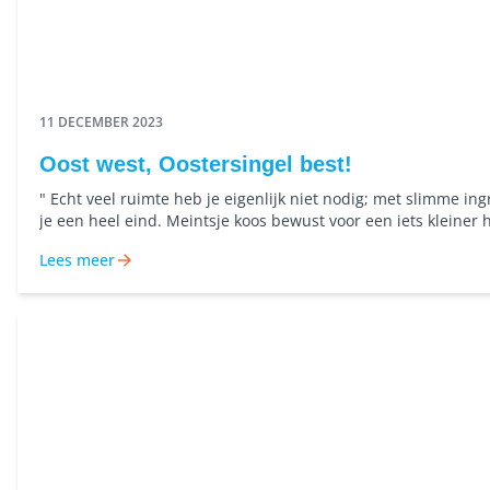
11 DECEMBER 2023
Oost west, Oostersingel best!
" Echt veel ruimte heb je eigenlijk niet nodig; met slimme i
je een heel eind. Meintsje koos bewust voor een iets kleiner 
centrale ligging en de leuke buurt zorgen voor het grootste w
Lees meer
vinden ook haar drie kinderen.