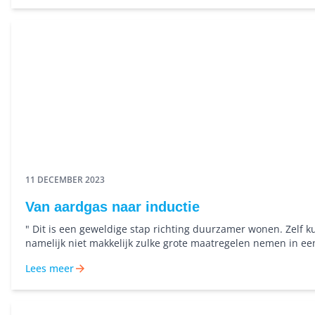
11 DECEMBER 2023
Van aardgas naar inductie
" Dit is een geweldige stap richting duurzamer wonen. Zelf k
namelijk niet makkelijk zulke grote maatregelen nemen in ee
Robbert-Jan en Anne koken tegenwoordig op inductie. Hier
Lees meer
ze een stap dichterbij een zo duurzaam mogelijk leven, wat zi
belangrijk vinden.