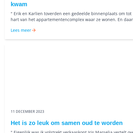
kwam
" Erik en Karlien toverden een gedeelde binnenplaats om tot
hart van het appartementencomplex waar ze wonen. En daa
niet alleen zelf plezier van.
Lees meer
11 DECEMBER 2023
Het is zo leuk om samen oud te worden
" Eigenlijk was ik volstrekt verkaaskopt Iris Marselia vertelt ov