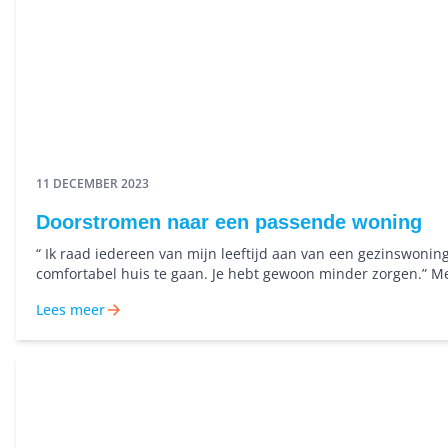
11 DECEMBER 2023
Doorstromen naar een passende woning
“ Ik raad iedereen van mijn leeftijd aan van een gezinswoning
comfortabel huis te gaan. Je hebt gewoon minder zorgen.” M
ondersteuning van Nijestee is meneer Carels verhuisd naar 
Lees meer
die beter bij zijn woonsituatie past. Wat vindt hij hiervan?