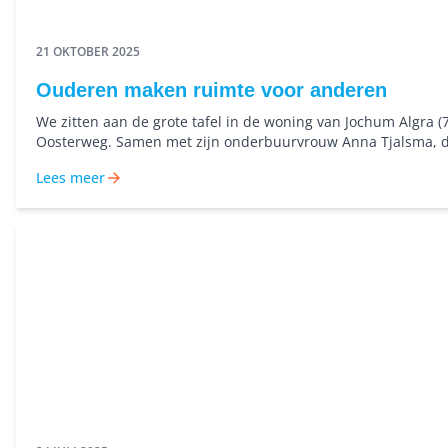
21 OKTOBER 2025
Ouderen maken ruimte voor anderen
We zitten aan de grote tafel in de woning van Jochum Algra (
Oosterweg. Samen met zijn onderbuurvrouw Anna Tjalsma, d
jaartjes jonger is. Met tape vastgeplakt op het tafelblad ligt 
Lees meer
plattegrond van de nieuwe woning, als een placemat, compl
koffievlekken. “Ja, die ligt daar al maanden. Zo wen ik alvast e
zegt Jochum. Beiden gaan verhuizen naar het spiksplinterni
wooncomplex Voltage aan de Tonkensstraat bij de Euroborg. 
geen gewone verhuizing...