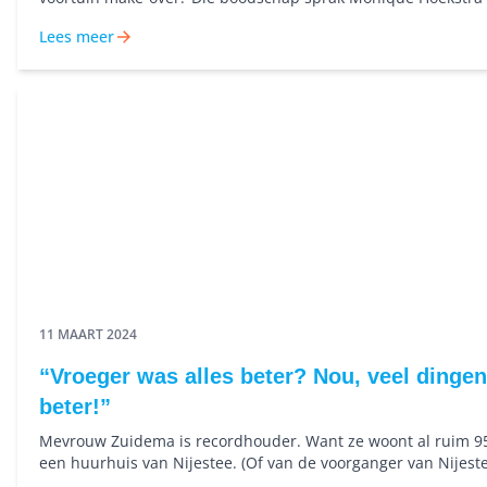
Radiumstraat wel aan.
Lees meer
11 MAART 2024
“Vroeger was alles beter? Nou, veel dingen
beter!”
Mevrouw Zuidema is recordhouder. Want ze woont al ruim 95
een huurhuis van Nijestee. (Of van de voorganger van Nijest
Woningbouwvereniging Groningen.) Ze is geboren in Begonias