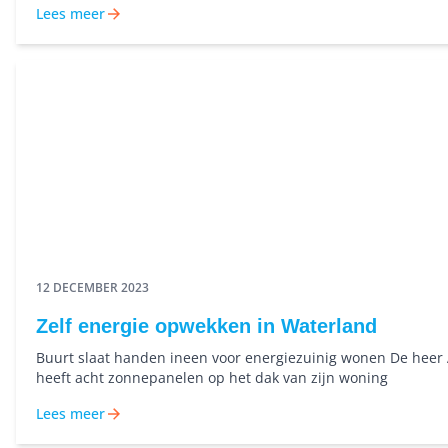
Lees meer
na haar trouwen verhuisde ze naar nummer 101 en toen dat
werd, was er een huis om de hoek beschikbaar: op de Oliem
Dat houdt in: bij de eerste verhuizing moest de huisraad 180
verplaatst worden, bij de tweede nog eens 60 meter. Binnen 
kilometer heeft een heel groot deel van haar lange leven tot 
afgespeeld.
12 DECEMBER 2023
Zelf energie opwekken in Waterland
Buurt slaat handen ineen voor energiezuinig wonen De heer
heeft acht zonnepanelen op het dak van zijn woning
Lees meer