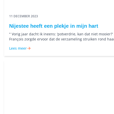
11 DECEMBER 2023
Nijestee heeft een plekje in mijn hart
" Vorig jaar dacht ik ineens: ‘potverdrie, kan dat niet mooier
François zorgde ervoor dat de verzameling struiken rond haa
wooncomplex veranderde in een mooie, groene tuin.
Lees meer