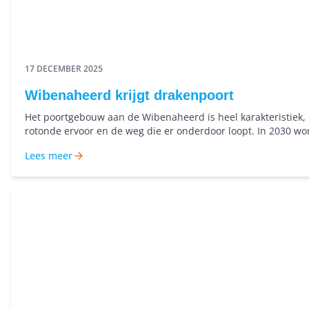
17 DECEMBER 2025
Wibenaheerd krijgt drakenpoort
Het poortgebouw aan de Wibenaheerd is heel karakteristiek,
rotonde ervoor en de weg die er onderdoor loopt. In 2030 wo
verouderde jongerenflat afgebroken, om plaats te maken vo
Lees meer
nieuwbouw. Maggy Kruse is oud-bewoonster én medewerker
Buurtacademie Beijum. Zij zag een kans: ook dit kan iets bet
meer verbinding in de buurt.