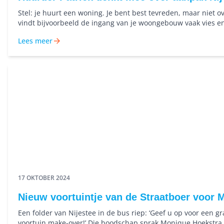
Stel: je huurt een woning. Je bent best tevreden, maar niet ove
vindt bijvoorbeeld de ingang van je woongebouw vaak vies en
buren die er een zooitje van maken. Dan ga je bellen of maile
Lees meer
de klachten door. En dan verwacht je dat er wat aan gedaan wor
is één manier. De andere manier is: de verhuurder vraagt aan
zou doen. En wat je allemaal nog meer belangrijk vindt om fij
wonen. En je gaat uitgebreid nadenken en praten met ander
en betrokken mensen over hoe huren in Groningen zou moete
17 OKTOBER 2024
Nieuw voortuintje van de Straatboer voor 
Een folder van Nijestee in de bus riep: ‘Geef u op voor een gr
voortuin make-over!’ Die boodschap sprak Monique Hoekstra 