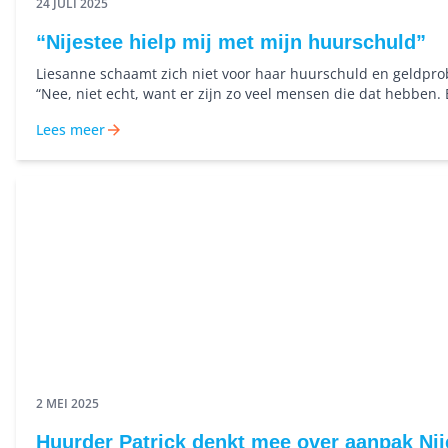
24 JULI 2025
“Nijestee hielp mij met mijn huurschuld”
Liesanne schaamt zich niet voor haar huurschuld en geldpr
“Nee, niet echt, want er zijn zo veel mensen die dat hebben.
hoge energieprijzen enzo is het bijna logisch. Alleen voor mij
Lees meer
vind ik het wel een dingetje, zo van ‘had ik het niet beter ku
Maar echt schamen? Nee.”
2 MEI 2025
Huurder Patrick denkt mee over aanpak Nij