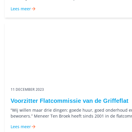
haar woning en die van haar buren in de Oosterparkwijk
Lees meer
energiezuiniger gemaakt door Nijestee
11 DECEMBER 2023
Voorzitter Flatcommissie van de Griffeflat
“Wij willen maar drie dingen: goede huur, goed onderhoud 
bewoners.” Meneer Ten Broek heeft sinds 2001 in de flatcom
gezeten van de Griffeflat in de Oosterpoort. Wat waren zijn e
Lees meer