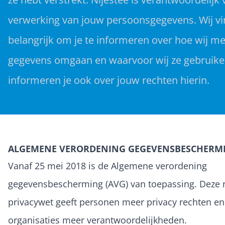
verwerking van jouw persoonsgegevens. Wij vi
belangrijk om je te informeren over hoe wij m
gegevens omgaan en waarvoor wij ze gebruiken
informeren je ook over jouw rechten hierin.
ALGEMENE VERORDENING GEGEVENSBESCHERM
Vanaf 25 mei 2018 is de Algemene verordening
gegevensbescherming (AVG) van toepassing. Deze
privacywet geeft personen meer privacy rechten en
organisaties meer verantwoordelijkheden.