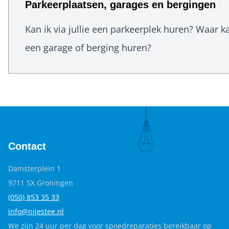
Parkeerplaatsen, garages en bergingen
Kan ik via jullie een parkeerplek huren? Waar ka
een garage of berging huren?
Contact
Damsterplein 1
9711 SX Groningen
(050) 853 35
33
info@nijestee.nl
We zijn 24 uur per dag voor spoedreparaties bereikbaar op