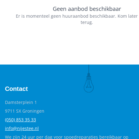
Geen aanbod beschikbaar
Er is momenteel geen huuraanbod beschikbaar. Kom later
terug.
Contact
Damsterplein 1
9711 SX Groningen
(050) 853 35
33
info@nijestee.nl
We zijn 24 uur per dag voor spoedreparaties bereikbaar op