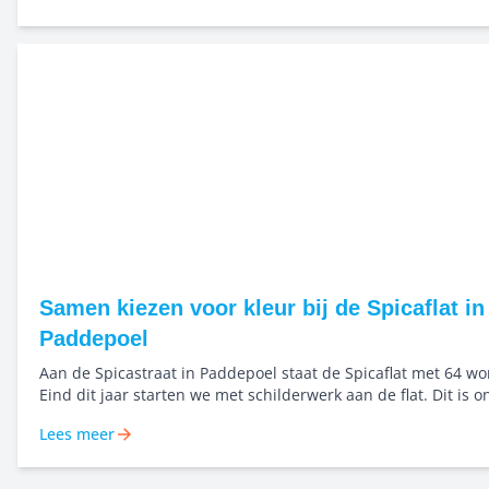
Samen kiezen voor kleur bij de Spicaflat in
Paddepoel
Aan de Spicastraat in Paddepoel staat de Spicaflat met 64 w
Eind dit jaar starten we met schilderwerk aan de flat. Dit is 
van het groot onderhoud. Kleur begint bij goed kijken Voor dit project
Lees meer
werken we vanaf het begin samen met kleuranalist Roelienke 
Zij zorgt voor een ontwerp dat past bij het gebouw, de omge
materialen. Het doel: een plek waar bewoners zich prettig vo