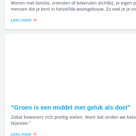
Wonen met familie, vrienden of bekenden dichtbij. Je eigen p
mensen die je kent in hetzelfde woongebouw. Zo voel je je sn
en bouwen we samen aan een buurt waar mensen elkaar ke
Lees meer
naar elkaar omkijken. Niet alleen starten, maar dichtbij elka
samen groeien in het Bernard Rölinghof.
“Groen is een middel met geluk als doel”
Zodat bewoners zich prettig voelen. Want dat vinden we belan
Nijestee.”
Lees meer