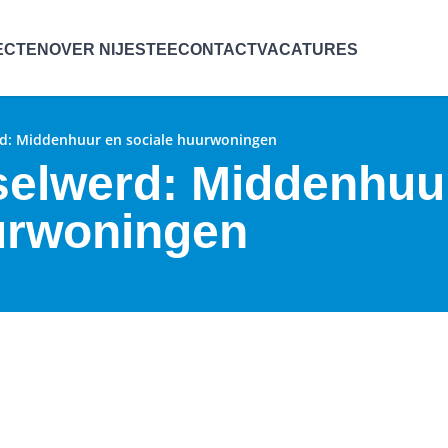
ECTEN
OVER NIJESTEE
CONTACT
VACATURES
rd: Middenhuur en sociale huurwoningen
 selwerd: Middenhuu
urwoningen