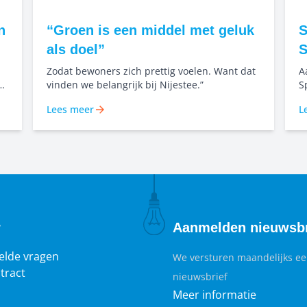
n
“Groen is een middel met geluk
S
als doel”
S
Zodat bewoners zich prettig voelen. Want dat
A
nt
vinden we belangrijk bij Nijestee.”
S
er
s
Lees meer
L
o
b
w
R
d
m
z
r
Aanmelden nieuwsbr
elde vragen
We versturen maandelijks e
tract
nieuwsbrief
Meer informatie