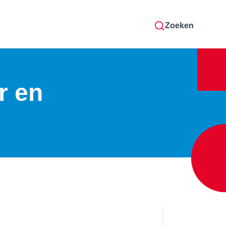
Zoeken
r en