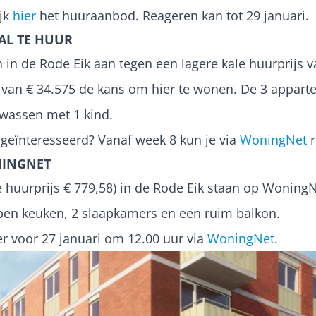
ijk
hier
het huuraanbod. Reageren kan tot 29 januari.
AL TE HUUR
 in de Rode Eik aan tegen een lagere kale huurprijs v
an € 34.575 de kans om hier te wonen. De 3 appart
lwassen met 1 kind.
e geïnteresseerd? Vanaf week 8 kun je via
WoningNet
r
NINGNET
 huurprijs € 779,58) in de Rode Eik staan op WoningN
en keuken, 2 slaapkamers en een ruim balkon.
er voor 27 januari om 12.00 uur via
WoningNet
.