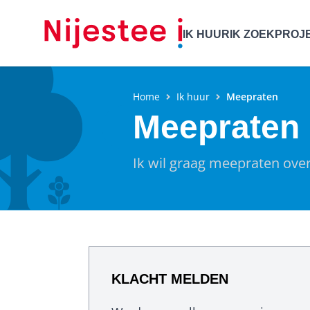
IK HUUR
IK ZOEK
PROJ
Home
Ik huur
Meepraten
Meepraten
Ik wil graag meepraten over
KLACHT MELDEN