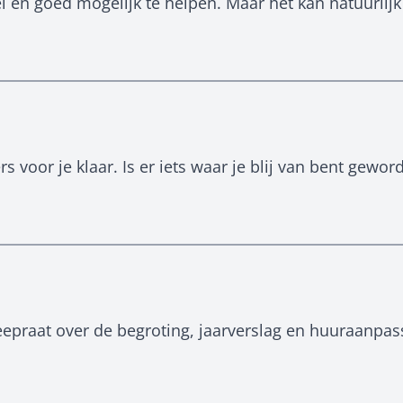
 en goed mogelijk te helpen. Maar het kan natuurlijk z
voor je klaar. Is er iets waar je blij van bent geword
epraat over de begroting, jaarverslag en huuraanpas