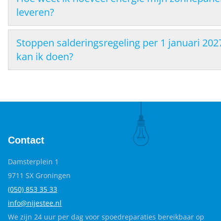
leveren?
Stoppen salderingsregeling per 1 januari 202
kan ik doen?
Contact
Damsterplein 1
9711 SX Groningen
(050) 853 35
33
info@nijestee.nl
We zijn 24 uur per dag voor spoedreparaties bereikbaar op