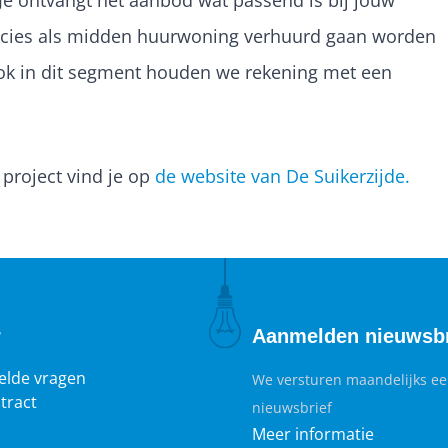
Je ontvangt het aanbod wat passend is bij jouw
cies als midden huurwoning verhuurd gaan worden
ok in dit segment houden we rekening met een
 project vind je op
de website van De Suikerzijde.
r
Aanmelden nieuwsbr
elde vragen
We versturen maandelijks e
tract
nieuwsbrief
Meer informatie