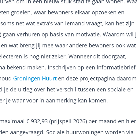
durven om in een nieuw stuk stad te gaan wonen. Wa
ten groeien, waar bewoners elkaar opzoeken en
soms net wat extra’s van iemand vraagt, kan het zijn
ls) gaan verhuren op basis van motivatie. Waarom wil j
n en wat breng jij mee waar andere bewoners ook wat
ecteren is nog niet zeker. Wanneer dit doorgaat,
na bekend maken. Inschrijven op een informatiebrief 
 houd
Groningen Huurt
en deze projectpagina daarom
d je de uitleg over het verschil tussen een sociale en
 je waar voor in aanmerking kan komen.
n maximaal
€ 932,93 (prijspeil 2026)
per maand en hier
den aangevraagd. Sociale huurwoningen worden via