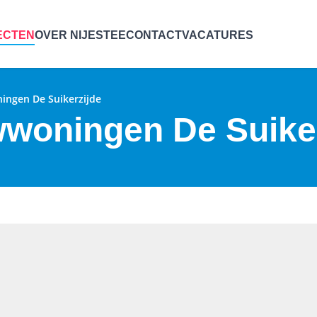
ECTEN
OVER NIJESTEE
CONTACT
VACATURES
ngen De Suikerzijde
woningen De Suiker