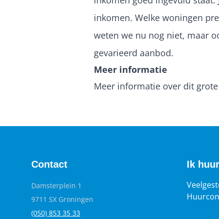
inkomen goed ingevuld staat. 
inkomen. Welke woningen pre
weten we nu nog niet, maar o
gevarieerd aanbod.
Meer informatie
Meer informatie over dit grote
Contact
Ik huu
Veelgest
Damsterplein 1
Huurcon
9711 SX Groningen
(050) 853 35
33