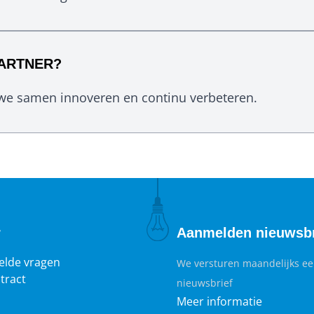
PARTNER?
e samen innoveren en continu verbeteren.
r
Aanmelden nieuwsbr
elde vragen
We versturen maandelijks e
tract
nieuwsbrief
Meer informatie