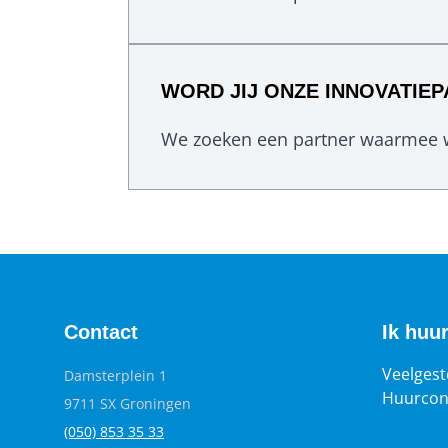
WORD JIJ ONZE INNOVATIE
We zoeken een partner waarmee w
Contact
Ik huu
Veelgest
Damsterplein 1
Huurcon
9711 SX Groningen
(050) 853 35
33