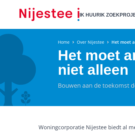
IK HUUR
IK ZOEK
PROJ
Home
Over Nijestee
Het moet a
Het moet a
niet alleen
Bouwen aan de toekomst do
Woningcorporatie Nijestee biedt al 