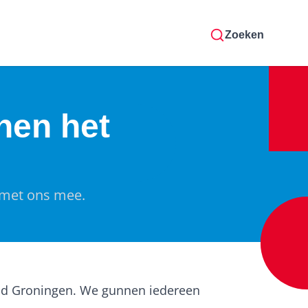
Zoeken
nen het
 met ons mee.
tad Groningen. We gunnen iedereen