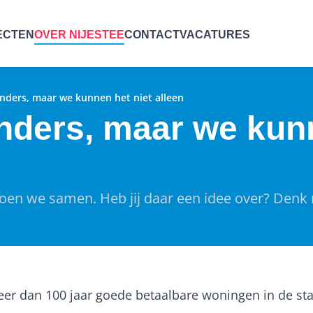
ECTEN
OVER NIJESTEE
CONTACT
VACATURES
nders, maar we kunnen het niet alleen
nders, maar we kun
en we samen. Heb jij daar een idee over? Denk
meer dan 100 jaar goede betaalbare woningen in de s