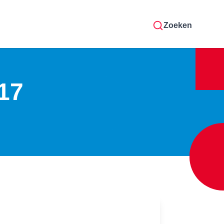
Zoeken
17