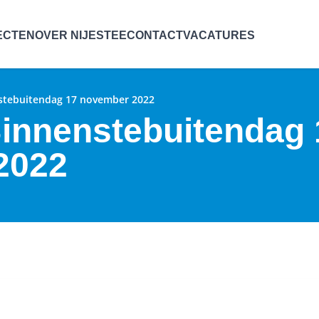
ECTEN
OVER NIJESTEE
CONTACT
VACATURES
nstebuitendag 17 november 2022
Binnenstebuitendag 
2022