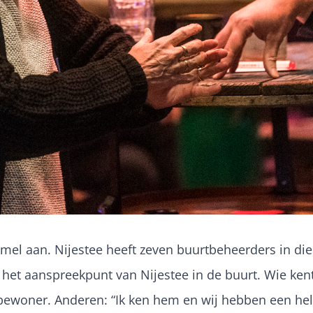
el aan. Nijestee heeft zeven buurtbeheerders in dien
jn het aanspreekpunt van Nijestee in de buurt. Wie kent
 bewoner. Anderen: “Ik ken hem en wij hebben een he