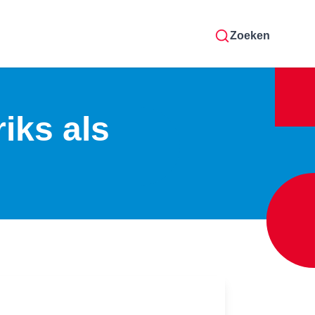
Zoeken
iks als
r