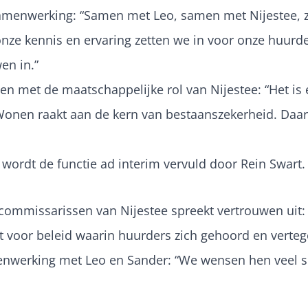
 samenwerking:
“Samen met Leo, samen met Nijestee, z
nze kennis en ervaring zetten we in voor onze huurder
en in.”
den met de maatschappelijke rol van Nijestee
: “Het i
nen raakt aan de kern van bestaanszekerheid. Daar wi
s wordt de functie ad interim vervuld door Rein Swart.
n commissarissen van Nijestee spreekt vertrouwen uit: 
aat voor beleid waarin huurders zich gehoord en vert
menwerking met Leo en Sander:
“We wensen hen veel s