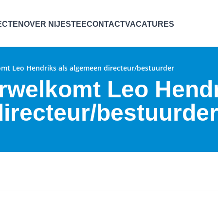
ECTEN
OVER NIJESTEE
CONTACT
VACATURES
omt Leo Hendriks als algemeen directeur/bestuurder
erwelkomt Leo Hendr
irecteur/bestuurde