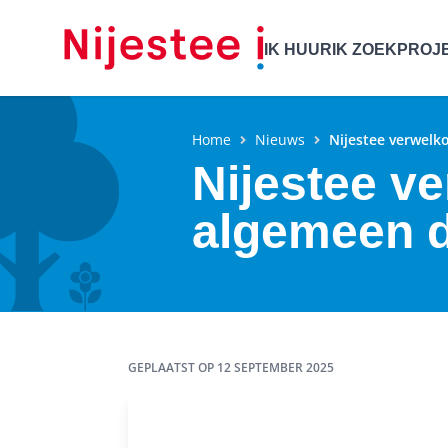
IK HUUR
IK ZOEK
PROJ
Home
Nieuws
Nijestee verwelk
Nijestee v
algemeen d
GEPLAATST OP
12 SEPTEMBER 2025