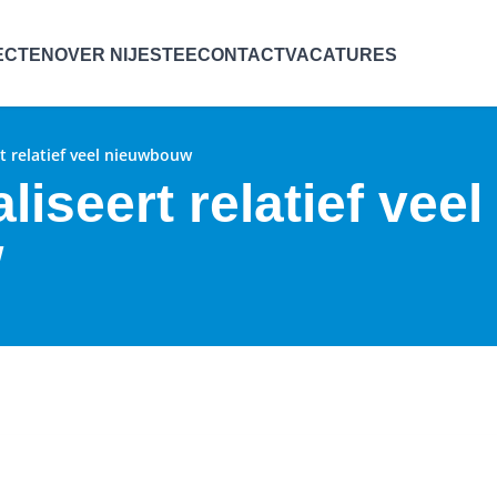
ECTEN
OVER NIJESTEE
CONTACT
VACATURES
rt relatief veel nieuwbouw
liseert relatief veel
w