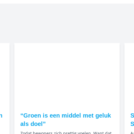
n
“Groen is een middel met geluk
S
als doel”
S
Zodat bewoners zich prettig voelen. Want dat
A