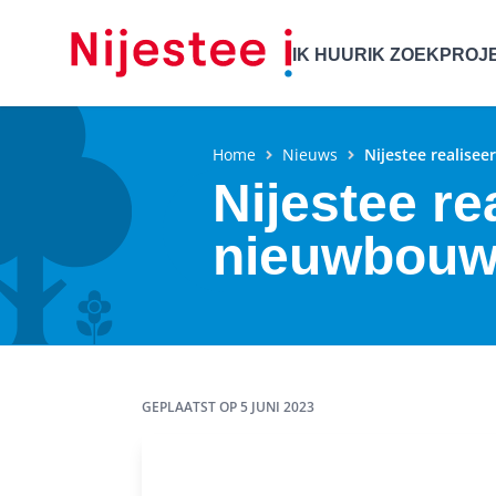
IK HUUR
IK ZOEK
PROJ
Home
Nieuws
Nijestee realisee
Nijestee rea
nieuwbou
GEPLAATST OP
5 JUNI 2023