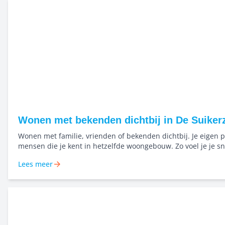
Wonen met bekenden dichtbij in De Suikerz
Wonen met familie, vrienden of bekenden dichtbij. Je eigen p
mensen die je kent in hetzelfde woongebouw. Zo voel je je sn
en bouwen we samen aan een buurt waar mensen elkaar ke
Lees meer
naar elkaar omkijken. Niet alleen starten, maar dichtbij elka
samen groeien in het Bernard Rölinghof.