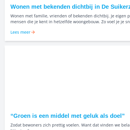
Wonen met bekenden dichtbij in De Suikerz
Wonen met familie, vrienden of bekenden dichtbij. Je eigen p
mensen die je kent in hetzelfde woongebouw. Zo voel je je sn
en bouwen we samen aan een buurt waar mensen elkaar ke
Lees meer
naar elkaar omkijken. Niet alleen starten, maar dichtbij elka
samen groeien in het Bernard Rölinghof.
“Groen is een middel met geluk als doel”
Zodat bewoners zich prettig voelen. Want dat vinden we belan