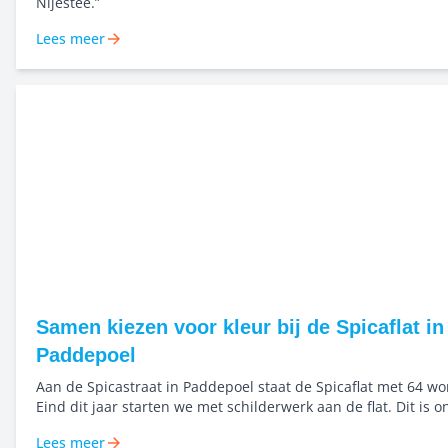
Nijestee.”
Lees meer
Samen kiezen voor kleur bij de Spicaflat in
Paddepoel
Aan de Spicastraat in Paddepoel staat de Spicaflat met 64 w
Eind dit jaar starten we met schilderwerk aan de flat. Dit is 
van het groot onderhoud. Kleur begint bij goed kijken Voor dit project
Lees meer
werken we vanaf het begin samen met kleuranalist Roelienke 