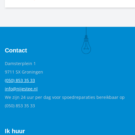
Zij zorgt voor een ontwerp dat past bij het gebouw, de omge
materialen. Het doel: een plek waar bewoners zich prettig vo
trots op zijn.
Contact
Damsterplein 1
9711 SX Groningen
(050) 853 35
33
info@nijestee.nl
We zijn 24 uur per dag voor spoedreparaties bereikbaar op
(050) 853 35 33
Ik huur