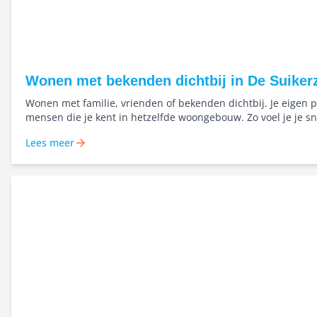
Wonen met bekenden dichtbij in De Suikerz
Wonen met familie, vrienden of bekenden dichtbij. Je eigen p
mensen die je kent in hetzelfde woongebouw. Zo voel je je sn
en bouwen we samen aan een buurt waar mensen elkaar ke
Lees meer
naar elkaar omkijken. Niet alleen starten, maar dichtbij elka
samen groeien in het Bernard Rölinghof.