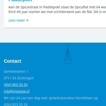
Aan de Spicastraat in Paddepoel staat de Spicaflat met 64 w
Eind dit jaar starten we met schilderwerk aan de flat. Dit is 
van het groot onderhoud. Kleur begint bij goed kijken Voor dit project
Lees meer
werken we vanaf het begin samen met kleuranalist Roelienke 
Zij zorgt voor een ontwerp dat past bij het gebouw, de omge
materialen. Het doel: een plek waar bewoners zich prettig vo
trots op zijn.
Contact
Damsterplein 1
9711 SX Groningen
(050) 853 35
33
info@nijestee.nl
We zijn 24 uur per dag voor spoedreparaties bereikbaar op
(050) 853 35 33