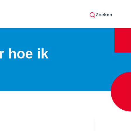
Zoeken
r hoe ik