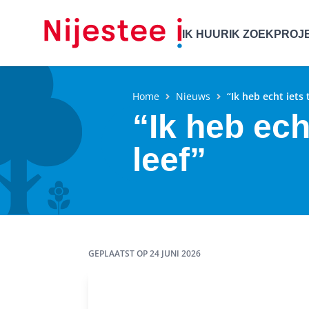
IK HUUR
IK ZOEK
PROJ
Home
Nieuws
“Ik heb echt iets 
“Ik heb ech
leef”
GEPLAATST OP
24 JUNI 2026