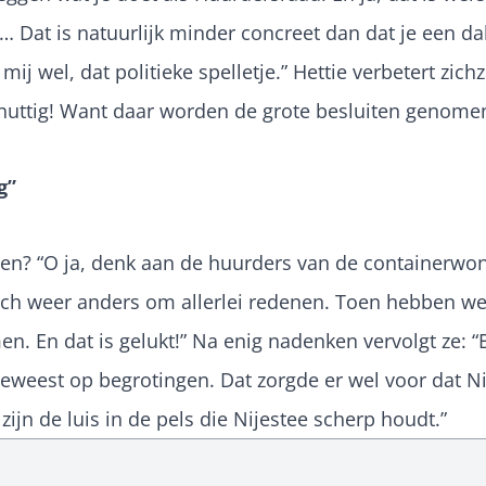
rt… Dat is natuurlijk minder concreet dan dat je een d
 mij wel, dat politieke spelletje.” Hettie verbetert zic
En nuttig! Want daar worden de grote besluiten genome
g”
men? “O ja, denk aan de huurders van de containerwo
toch weer anders om allerlei redenen. Toen hebben we
 En dat is gelukt!” Na enig nadenken vervolgt ze: “
ch geweest op begrotingen. Dat zorgde er wel voor dat 
ijn de luis in de pels die Nijestee scherp houdt.”