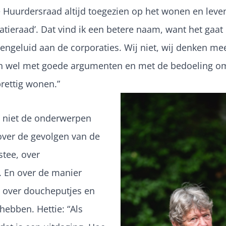
de Huurdersraad altijd toegezien op het wonen en leve
patieraad’. Dat vind ik een betere naam, want het ga
geluid aan de corporaties. Wij niet, wij denken mee.
an wel met goede argumenten en met de bedoeling om
rettig wonen.”
n niet de onderwerpen
over de gevolgen van de
stee, over
 En over de manier
 over doucheputjes en
hebben. Hettie: “Als