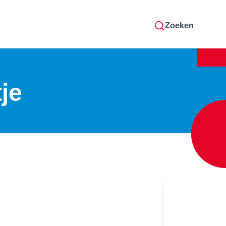
Zoeken
je