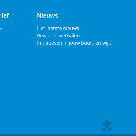
ich prettig voelen en trots op zijn.
ief
Nieuws
Het laatste nieuws
en
Bewonersverhalen
Initiatieven in jouw buurt en wijk