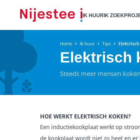
IK HUUR
IK ZOEK
PROJ
Home
Ik huur
Tips
Elektrisc
Elektrisch
Steeds meer mensen koken o
HOE WERKT ELEKTRISCH KOKEN?
Een inductiekookplaat werkt op stroo
de kookplaat wordt niet zo heet en er