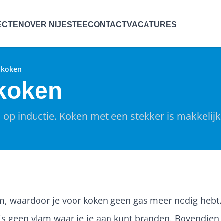
ECTEN
OVER NIJESTEE
CONTACT
VACATURES
h koken
 koken
p inductie. Koken met een stekker is makkelijk,
m, waardoor je voor koken geen gas meer nodig hebt. 
 is geen vlam waar je je aan kunt branden. Bovendien 