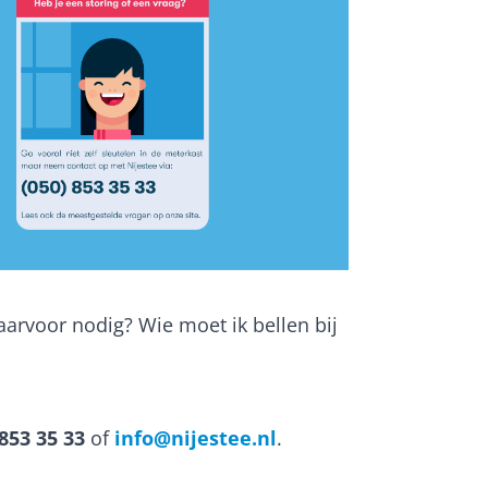
aarvoor nodig? Wie moet ik bellen bij
 853 35 33
of
info@nijestee.nl
.