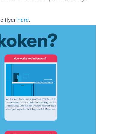
e flyer
here
.